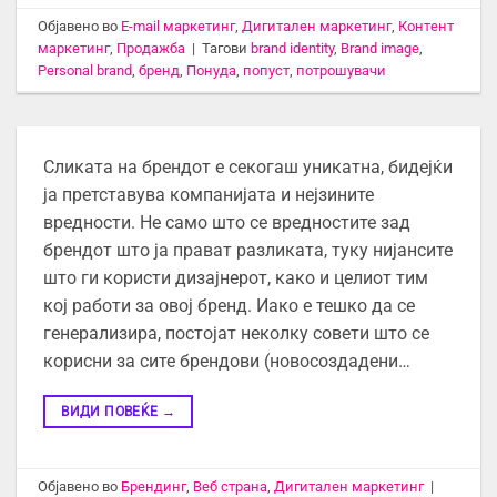
Објавено во
E-mail маркетинг
,
Дигитален маркетинг
,
Контент
маркетинг
,
Продажба
|
Тагови
brand identity
,
Brand image
,
Personal brand
,
бренд
,
Понуда
,
попуст
,
потрошувачи
Сликата на брендот е секогаш уникатна, бидејќи
ја претставува компанијата и нејзините
вредности. Не само што се вредностите зад
брендот што ја прават разликата, туку нијансите
што ги користи дизајнерот, како и целиот тим
кој работи за овој бренд. Иако е тешко да се
генерализира, постојат неколку совети што се
корисни за сите брендови (новосоздадени…
ВИДИ ПОВЕЌЕ
→
Објавено во
Брендинг
,
Веб страна
,
Дигитален маркетинг
|