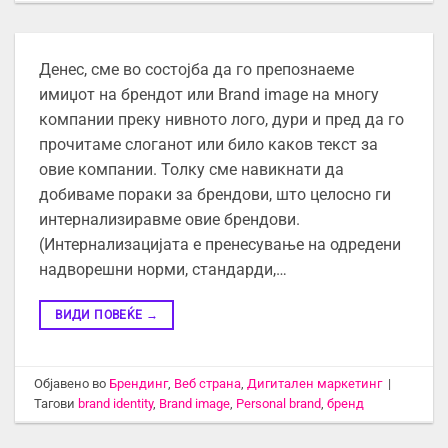
Денес, сме во состојба да го препознаеме
имиџот на брендот или Brand image на многу
компании преку нивното лого, дури и пред да го
прочитаме слоганот или било каков текст за
овие компании. Толку сме навикнати да
добиваме пораки за брендови, што целосно ги
интернализиравме овие брендови.
(Интернализацијата е пренесување на одредени
надворешни норми, стандарди,…
ВИДИ ПОВЕЌЕ
→
Објавено во
Брендинг
,
Веб страна
,
Дигитален маркетинг
|
Тагови
brand identity
,
Brand image
,
Personal brand
,
бренд