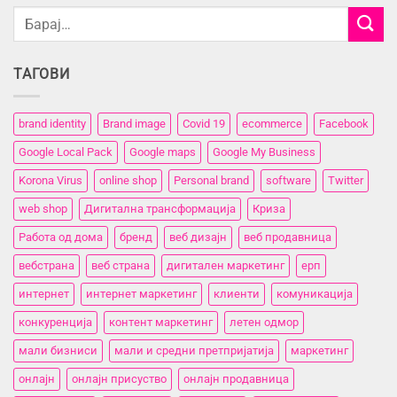
ТАГОВИ
brand identity
Brand image
Covid 19
ecommerce
Facebook
Google Local Pack
Google maps
Google My Business
Korona Virus
online shop
Personal brand
software
Twitter
web shop
Дигитална трансформација
Криза
Работа од дома
бренд
веб дизајн
веб продавница
вебстранa
веб страна
дигитален маркетинг
ерп
интернет
интернет маркетинг
клиенти
комуникација
конкуренција
контент маркетинг
летен одмор
мали бизниси
мали и средни претпријатија
маркетинг
онлајн
онлајн присуство
онлајн продавница