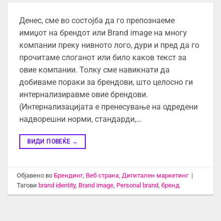
Денес, сме во состојба да го препознаеме
имиџот на брендот или Brand image на многу
компании преку нивното лого, дури и пред да го
прочитаме слоганот или било каков текст за
овие компании. Толку сме навикнати да
добиваме пораки за брендови, што целосно ги
интернализиравме овие брендови.
(Интернализацијата е пренесување на одредени
надворешни норми, стандарди,…
ВИДИ ПОВЕЌЕ
→
Објавено во
Брендинг
,
Веб страна
,
Дигитален маркетинг
|
Тагови
brand identity
,
Brand image
,
Personal brand
,
бренд