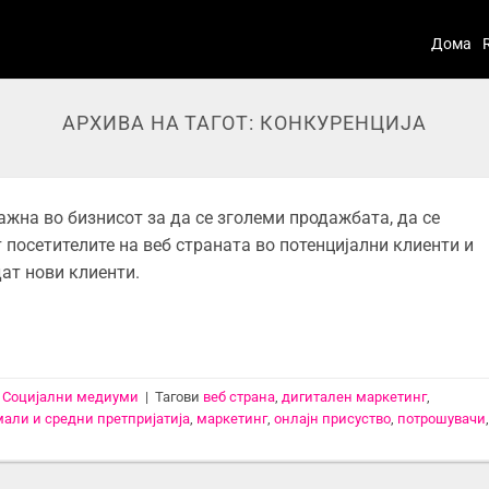
Дома
АРХИВА НА ТАГОТ:
КОНКУРЕНЦИЈА
жна во бизнисот за да се зголеми продажбата, да се
 посетителите на веб страната во потенцијални клиенти и
дат нови клиенти.
,
Социјални медиуми
|
Тагови
веб страна
,
дигитален маркетинг
,
мали и средни претпријатија
,
маркетинг
,
онлајн присуство
,
потрошувачи