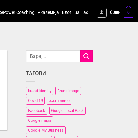
RePower Coaching
Академија
Блог
За Нас
0
ден
0
ТАГОВИ
brand identity
Brand image
Covid 19
ecommerce
Facebook
Google Local Pack
,
Google maps
Google My Business