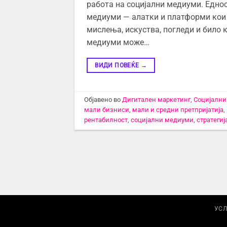
работа на социјални медиуми. Еднос
медиуми — алатки и платформи кои л
мислења, искуства, погледи и било
медиуми може…
ВИДИ ПОВЕЌЕ
→
Објавено во
Дигитален маркетинг
,
Социјалн
мали бизниси
,
мали и средни претпријатија
,
рентабилност
,
социјални медиуми
,
стратеги
УСЛ