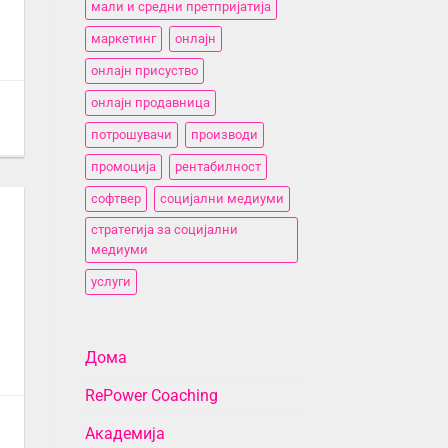
мали и средни претпријатија
маркетинг
онлајн
онлајн присуство
онлајн продавница
потрошувачи
производи
промоција
рентабилност
софтвер
социјални медиуми
стратегија за социјални
медиуми
услуги
Дома
RePower Coaching
Академија
,