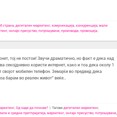
еб страна
,
дигитален маркетинг
,
комуникација
,
конкуренција
,
мали
тинг
,
онлајн присуство
,
потрошувачи
,
производи
,
промоција
,
нет, тој не постои! Звучи драматично, но факт е дека над
а секојдневно користи интернет, како и тоа дека околу 1
т својот мобилен телефон. Земајќи во предвид дека
тоа барам во реален живот“ веќе…
аркетинг
,
Од каде да почнам?
|
Тагови
дигитален маркетинг
,
мали и средни претпријатија
,
маркетинг
,
онлајн присуство
,
потрошувачи