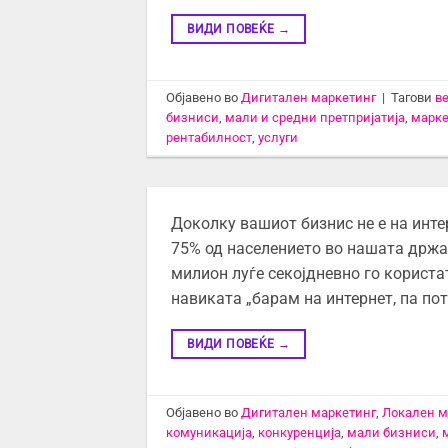
ВИДИ ПОВЕЌЕ
→
Објавено во
Дигитален маркетинг
|
Тагови
в
бизниси
,
мали и средни претпријатија
,
марке
рентабилност
,
услуги
Доколку вашиот бизнис не е на интер
75% од населението во нашата држав
милион луѓе секојдневно го користа
навиката „барам на интернет, па по
ВИДИ ПОВЕЌЕ
→
Објавено во
Дигитален маркетинг
,
Локален м
комуникација
,
конкуренција
,
мали бизниси
,