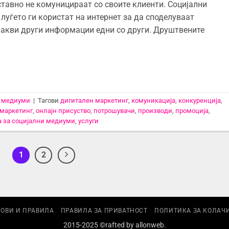
тавно не комуницираат со своите клиенти. Социјални
уѓето ги користат на интернет за да споделуваат
 какви други информации едни со други. Друштвените
и медиуми
|
Тагови
дигитален маркетинг
,
комуникација
,
конкуренција
,
маркетинг
,
онлајн присуство
,
потрошувачи
,
производи
,
промоција
,
ја за социјални медиуми
,
услуги
1
2
ОВИ И ПРАВИЛА
ПРАВИЛА ЗА ПРИВАТНОСТ
ПОЛИТИКА ЗА КОЛАЧ
2015-2025 ©rafted by
allonweb
.