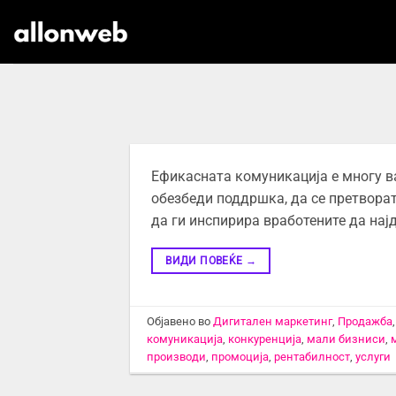
Skip
to
content
Ефикасната комуникација е многу ва
обезбеди поддршка, да се претворат
да ги инспирира вработените да нај
ВИДИ ПОВЕЌЕ
→
Објавено во
Дигитален маркетинг
,
Продажба
комуникација
,
конкуренција
,
мали бизниси
,
производи
,
промоција
,
рентабилност
,
услуги