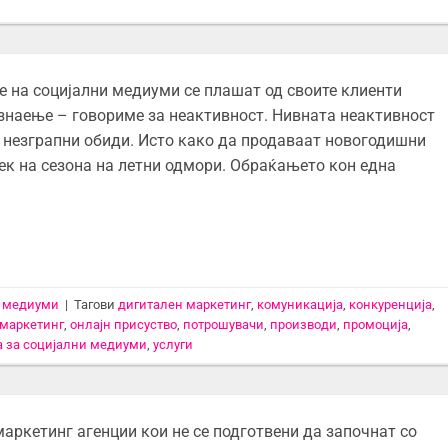
е на социјални медиуми се плашат од своите клиенти
 знаење – говориме за неактивност. Нивната неактивност
а незграпни обиди. Исто како да продаваат новогодишни
ек на сезона на летни одмори. Обраќањето кон една
и медиуми
|
Тагови
дигитален маркетинг
,
комуникација
,
конкуренција
,
маркетинг
,
онлајн присуство
,
потрошувачи
,
производи
,
промоција
,
ја за социјални медиуми
,
услуги
маркетинг агенции кои не се подготвени да започнат со