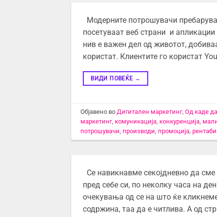
Модерните потрошувачи пребаруваат
посетуваат веб страни и апликации 
нив е важен дел од животот, добиваа
користат. Клиентите го користат Yo
ВИДИ ПОВЕЌЕ
→
Објавено во
Дигитален маркетинг
,
Од каде д
маркетинг
,
комуникација
,
конкуренција
,
мали
потрошувачи
,
производи
,
промоција
,
рентаби
Се навикнавме секојдневно да сме с
пред себе си, по неколку часа на д
очекувања од се на што ќе кликнем
содржина, таа да е читлива. А од ст