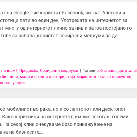
 на Google, тие користат Facebook, читаат блогови и
стотици пати во еден ден. Употребата на интернетот за
т многу од интернетот лично за нив и затоа постојано го
uTube за забава, користат социјални медиуми за да…
а почнам?
,
Продажба
,
Социјални медиуми
|
Тагови
веб страна
,
дигитале
 бизниси
,
мали и средни претпријатија
,
маркетинг
,
онлајн присуство
,
лност
,
услуги
о мобилниот во рака, но и со лаптопот или десктопот
ен. Како корисници на интернетот, имаме секогаш големи
е. На секој клик очекуваме брзо прикажување на
рана на бизнисите,…