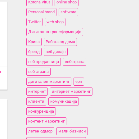
Korona Virus
online shop
Personal brand
software
Twitter
web shop
Дигитална трансформација
Криза
Работа од дома
бренд
веб дизајн
веб продавница
вебстранa
н
веб страна
дигитален маркетинг
ерп
интернет
интернет маркетинг
клиенти
комуникација
конкуренција
контент маркетинг
летен одмор
мали бизниси