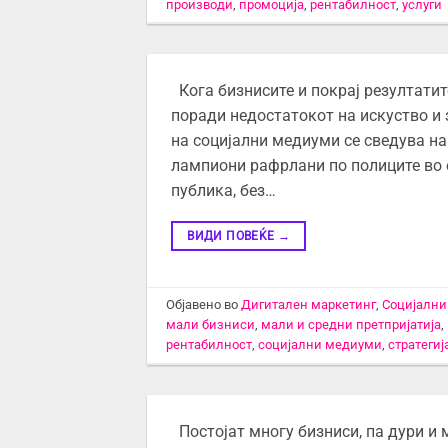
производи
,
промоција
,
рентабилност
,
услуги
Кога бизнисите и покрај резултатит
поради недостатокот на искуство и
на социјални медиуми се сведува н
лампиони рафрлани по полиците во 
публика, без…
ВИДИ ПОВЕЌЕ
→
Објавено во
Дигитален маркетинг
,
Социјалн
мали бизниси
,
мали и средни претпријатија
,
рентабилност
,
социјални медиуми
,
стратеги
Постојат многу бизниси, па дури и 