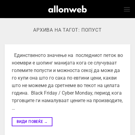
Skip
to
content
АРХИВА НА ТАГОТ:
ПОПУСТ
Единственото значење на последниот петок во
ноември е шопинг манијата кога се случуваат
големите попусти и можноста секој да може да
го купи она што го сака по евтини цени, какви
што не можеме да сретнеме во текот на целата
година. Black Friday / Cyber Monday, период кога
трговците ги намалуваат цените на производите,
…
ВИДИ ПОВЕЌЕ
→