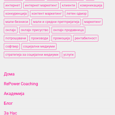
интернет
интернет маркетинг
клиенти
комуникација
конкуренција
контент маркетинг
летен одмор
мали бизниси
мали и средни претпријатија
маркетинг
онлајн
онлајн присуство
онлајн продавница
потрошувачи
производи
промоција
рентабилност
софтвер
социјални медиуми
стратегија за социјални медиуми
услуги
Дома
RePower Coaching
Академија
Блог
За Нас