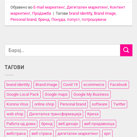
Објавено во
E-mail маркетинг
,
Дигитален маркетинг
,
Контент
маркетинг
,
Продажба
|
Тагови
brand identity
,
Brand image
,
Personal brand
,
бренд
,
Понуда
,
попуст
,
потрошувачи
ТАГОВИ
brand identity
Brand image
Covid 19
ecommerce
Facebook
Google Local Pack
Google maps
Google My Business
Korona Virus
online shop
Personal brand
software
Twitter
web shop
Дигитална трансформација
Криза
Работа од дома
бренд
веб дизајн
веб продавница
вебстранa
веб страна
дигитален маркетинг
ерп