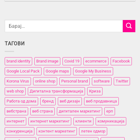
ТАГОВИ
brand identity
Brand image
Covid 19
ecommerce
Facebook
Google Local Pack
Google maps
Google My Business
Korona Virus
online shop
Personal brand
software
Twitter
web shop
Дигитална трансформација
Криза
Работа од дома
бренд
веб дизајн
веб продавница
вебстранa
веб страна
дигитален маркетинг
ерп
интернет
интернет маркетинг
клиенти
комуникација
конкуренција
контент маркетинг
летен одмор