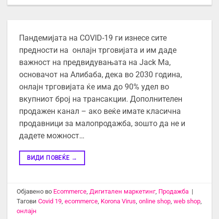
Пандемијата на COVID-19 ги ​​изнесе сите
предности на онлајн трговијата и им даде
важност на предвидувањата на Jack Ма,
основачот на Алибаба, дека во 2030 година,
онлајн трговијата ќе има до 90% удел во
вкупниот број на трансакции. Дополнителен
продажен канал – ако веќе имате класична
продавници за малопродажба, зошто да не и
дадете можност…
ВИДИ ПОВЕЌЕ
→
Објавено во
Ecommerce
,
Дигитален маркетинг
,
Продажба
|
Тагови
Covid 19
,
ecommerce
,
Korona Virus
,
online shop
,
web shop
,
онлајн