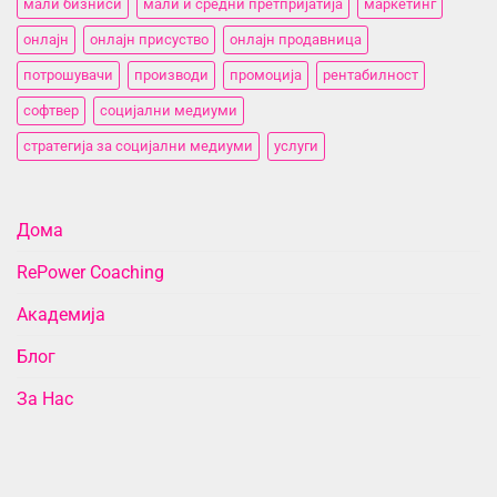
мали бизниси
мали и средни претпријатија
маркетинг
онлајн
онлајн присуство
онлајн продавница
потрошувачи
производи
промоција
рентабилност
софтвер
социјални медиуми
стратегија за социјални медиуми
услуги
Дома
RePower Coaching
Академија
Блог
За Нас