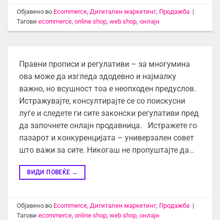
Објавено во
Ecommerce
,
Дигитален маркетинг
,
Продажба
|
Тагови
ecommerce
,
online shop
,
web shop
,
онлајн
Правни прописи и регулативи – за многумина
ова може да изгледа здодевно и најмалку
важно, но всушност тоа е неопходен предуслов.
Истражувајте, консултирајте се со поискусни
луѓе и следете ги сите законски регулативи пред
да започнете онлајн продавница. Истражете го
пазарот и конкуренцијата – универзален совет
што важи за сите. Никогаш не пропуштајте да…
ВИДИ ПОВЕЌЕ
→
Објавено во
Ecommerce
,
Дигитален маркетинг
,
Продажба
|
Тагови
ecommerce
,
online shop
,
web shop
,
онлајн