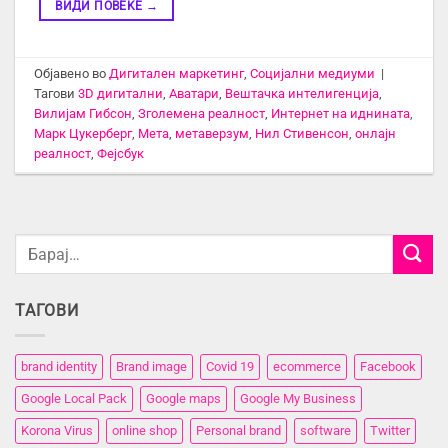
ВИДИ ПОВЕЌЕ
→
Објавено во
Дигитален маркетинг
,
Социјални медиуми
|
Тагови
3D дигитални
,
Аватари
,
Вештачка интелигенција
,
Вилијам Гибсон
,
Зголемена реалност
,
Интернет на иднината
,
Марк Цукерберг
,
Мета
,
метаверзум
,
Нил Стивенсон
,
онлајн
реалност
,
Фејсбук
ТАГОВИ
brand identity
Brand image
Covid 19
ecommerce
Facebook
Google Local Pack
Google maps
Google My Business
Korona Virus
online shop
Personal brand
software
Twitter