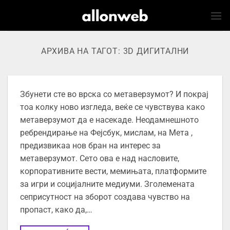
Skip
to
content
АРХИВА НА ТАГОТ:
3D ДИГИТАЛНИ
Збунети сте во врска со метаверзумот? И покрај
тоа колку ново изгледа, веќе се чувствува како
метаверзумот да е насекаде. Неодамнешното
ребрендирање на Фејсбук, мислам, на Мета ,
предизвикаа нов бран на интерес за
метаверзумот. Сето ова е над насловите,
корпоративните вести, мемињата, платформите
за игри и социјалните медиуми. Зголемената
сеприсутност на зборот создава чувство на
пропаст, како да,…