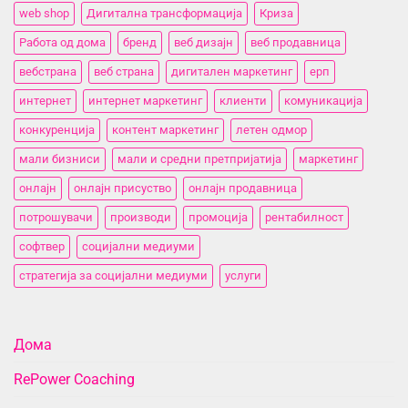
web shop
Дигитална трансформација
Криза
Работа од дома
бренд
веб дизајн
веб продавница
вебстранa
веб страна
дигитален маркетинг
ерп
интернет
интернет маркетинг
клиенти
комуникација
конкуренција
контент маркетинг
летен одмор
мали бизниси
мали и средни претпријатија
маркетинг
онлајн
онлајн присуство
онлајн продавница
потрошувачи
производи
промоција
рентабилност
софтвер
социјални медиуми
стратегија за социјални медиуми
услуги
Дома
RePower Coaching