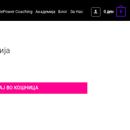
RePower Coaching
Академија
Блог
За Нас
0
ден
0
ија
rent
ce
н.
ен.
АЈ ВО КОШНИЦА