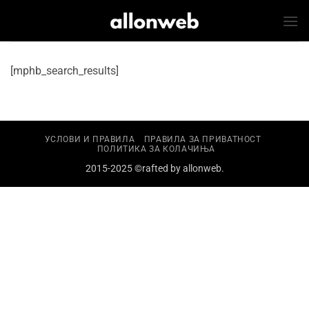
Skip
to
content
[mphb_search_results]
УСЛОВИ И ПРАВИЛА
ПРАВИЛА ЗА ПРИВАТНОСТ
ПОЛИТИКА ЗА КОЛАЧИЊА
2015-2025 ©rafted by
allonweb
.